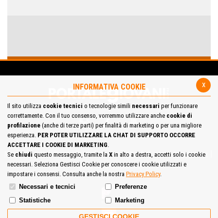
x
INFORMATIVA COOKIE
Il sito utilizza
cookie tecnici
o tecnologie simili
necessari
per funzionare
correttamente. Con il tuo consenso, vorremmo utilizzare anche
cookie di
profilazione
(anche di terze parti) per finalità di marketing o per una migliore
esperienza.
PER POTER UTILIZZARE LA CHAT DI SUPPORTO OCCORRE
ACCETTARE I COOKIE DI MARKETING
.
Mappa del Sito
Privacy Policy
Cookie Policy
Contatta la redazione
Se
chiudi
questo messaggio, tramite la
X
in alto a destra, accetti solo i cookie
necessari. Seleziona Gestisci Cookie per conoscere i cookie utilizzati e
Cosa pensi del portale
impostare i consensi. Consulta anche la nostra
Privacy Policy
.
Necessari e tecnici
Preferenze
Statistiche
Marketing
GESTISCI COOKIE