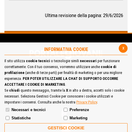
Ultima revisione della pagina: 29/6/2026
x
INFORMATIVA COOKIE
Il sito utilizza
cookie tecnici
o tecnologie simili
necessari
per funzionare
correttamente. Con il tuo consenso, vorremmo utilizzare anche
cookie di
profilazione
(anche di terze parti) per finalità di marketing o per una migliore
esperienza.
PER POTER UTILIZZARE LA CHAT DI SUPPORTO OCCORRE
ACCETTARE I COOKIE DI MARKETING
.
Mappa del Sito
Privacy Policy
Cookie Policy
Contatta la redazione
Se
chiudi
questo messaggio, tramite la
X
in alto a destra, accetti solo i cookie
necessari. Seleziona Gestisci Cookie per conoscere i cookie utilizzati e
Cosa pensi del portale
impostare i consensi. Consulta anche la nostra
Privacy Policy
.
Necessari e tecnici
Preferenze
Statistiche
Marketing
GESTISCI COOKIE