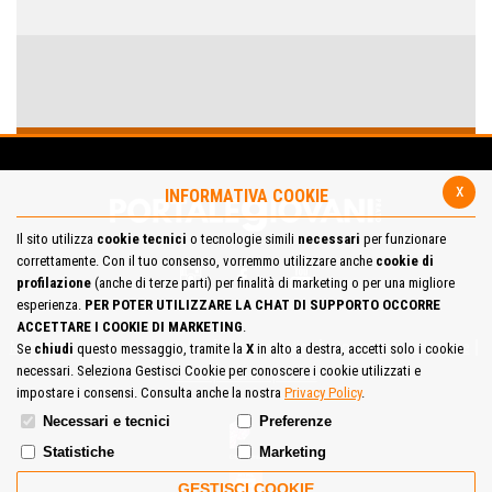
x
INFORMATIVA COOKIE
Il sito utilizza
cookie tecnici
o tecnologie simili
necessari
per funzionare
correttamente. Con il tuo consenso, vorremmo utilizzare anche
cookie di
profilazione
(anche di terze parti) per finalità di marketing o per una migliore
esperienza.
PER POTER UTILIZZARE LA CHAT DI SUPPORTO OCCORRE
ACCETTARE I COOKIE DI MARKETING
.
Mappa del Sito
Privacy Policy
Cookie Policy
Contatta la redazione
Se
chiudi
questo messaggio, tramite la
X
in alto a destra, accetti solo i cookie
necessari. Seleziona Gestisci Cookie per conoscere i cookie utilizzati e
Cosa pensi del portale
impostare i consensi. Consulta anche la nostra
Privacy Policy
.
Necessari e tecnici
Preferenze
Statistiche
Marketing
GESTISCI COOKIE