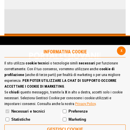
x
INFORMATIVA COOKIE
Il sito utilizza
cookie tecnici
o tecnologie simili
necessari
per funzionare
correttamente. Con il tuo consenso, vorremmo utilizzare anche
cookie di
profilazione
(anche di terze parti) per finalità di marketing o per una migliore
esperienza.
PER POTER UTILIZZARE LA CHAT DI SUPPORTO OCCORRE
ACCETTARE I COOKIE DI MARKETING
.
Mappa del Sito
Privacy Policy
Cookie Policy
Contatta la redazione
Se
chiudi
questo messaggio, tramite la
X
in alto a destra, accetti solo i cookie
necessari. Seleziona Gestisci Cookie per conoscere i cookie utilizzati e
Cosa pensi del portale
impostare i consensi. Consulta anche la nostra
Privacy Policy
.
Necessari e tecnici
Preferenze
Statistiche
Marketing
GESTISCI COOKIE