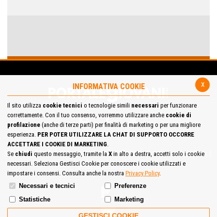
x
INFORMATIVA COOKIE
Il sito utilizza
cookie tecnici
o tecnologie simili
necessari
per funzionare
correttamente. Con il tuo consenso, vorremmo utilizzare anche
cookie di
profilazione
(anche di terze parti) per finalità di marketing o per una migliore
esperienza.
PER POTER UTILIZZARE LA CHAT DI SUPPORTO OCCORRE
ACCETTARE I COOKIE DI MARKETING
.
Mappa del Sito
Privacy Policy
Cookie Policy
Contatta la redazione
Se
chiudi
questo messaggio, tramite la
X
in alto a destra, accetti solo i cookie
necessari. Seleziona Gestisci Cookie per conoscere i cookie utilizzati e
Cosa pensi del portale
impostare i consensi. Consulta anche la nostra
Privacy Policy
.
Necessari e tecnici
Preferenze
Statistiche
Marketing
GESTISCI COOKIE