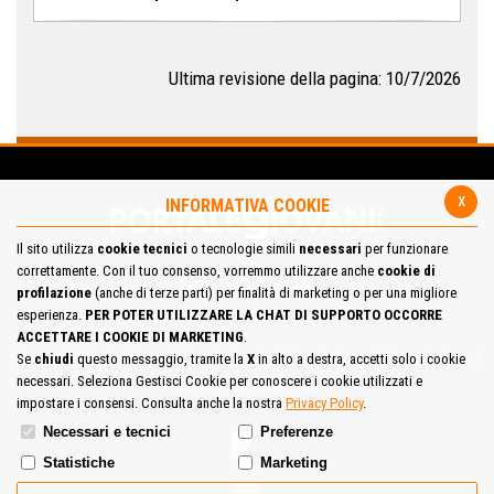
Ultima revisione della pagina: 10/7/2026
x
INFORMATIVA COOKIE
Il sito utilizza
cookie tecnici
o tecnologie simili
necessari
per funzionare
correttamente. Con il tuo consenso, vorremmo utilizzare anche
cookie di
profilazione
(anche di terze parti) per finalità di marketing o per una migliore
esperienza.
PER POTER UTILIZZARE LA CHAT DI SUPPORTO OCCORRE
ACCETTARE I COOKIE DI MARKETING
.
Mappa del Sito
Privacy Policy
Cookie Policy
Contatta la redazione
Se
chiudi
questo messaggio, tramite la
X
in alto a destra, accetti solo i cookie
necessari. Seleziona Gestisci Cookie per conoscere i cookie utilizzati e
Cosa pensi del portale
impostare i consensi. Consulta anche la nostra
Privacy Policy
.
Necessari e tecnici
Preferenze
Statistiche
Marketing