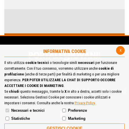
x
INFORMATIVA COOKIE
Il sito utilizza
cookie tecnici
o tecnologie simili
necessari
per funzionare
correttamente. Con il tuo consenso, vorremmo utilizzare anche
cookie di
profilazione
(anche di terze parti) per finalità di marketing o per una migliore
esperienza.
PER POTER UTILIZZARE LA CHAT DI SUPPORTO OCCORRE
ACCETTARE I COOKIE DI MARKETING
.
Mappa del Sito
Privacy Policy
Cookie Policy
Contatta la redazione
Se
chiudi
questo messaggio, tramite la
X
in alto a destra, accetti solo i cookie
necessari. Seleziona Gestisci Cookie per conoscere i cookie utilizzati e
Cosa pensi del portale
impostare i consensi. Consulta anche la nostra
Privacy Policy
.
Necessari e tecnici
Preferenze
Statistiche
Marketing
GESTISCI COOKIE