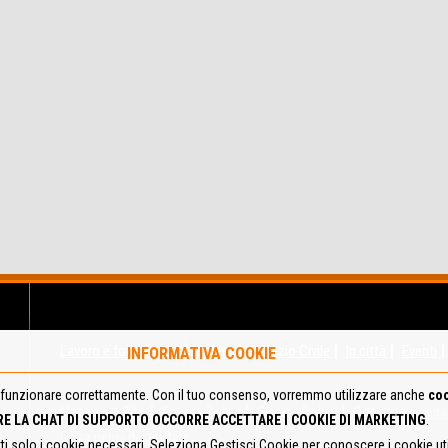
Lavoro e formazione
Estero
Servizio Civile
In città
Eventi
INFORMATIVA COOKIE
funzionare correttamente. Con il tuo consenso, vorremmo utilizzare anche
coo
Mappa del Sito
Privacy Policy
Cookie Policy
Contatta la red
RE LA CHAT DI SUPPORTO OCCORRE ACCETTARE I COOKIE DI MARKETING
.
Cosa pensi del portale
tti solo i cookie necessari. Seleziona Gestisci Cookie per conoscere i cookie u