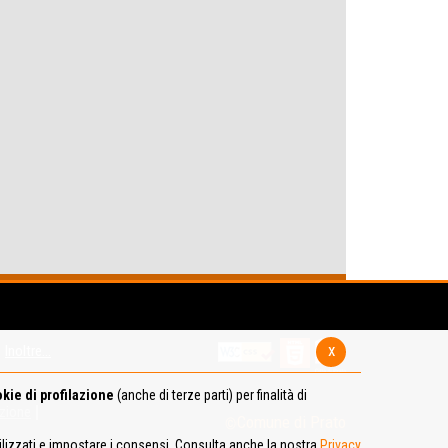
x
Inoltre...
kie di profilazione
(anche di terze parti) per finalità di
azione
Comune di Prato
tilizzati e impostare i consensi. Consulta anche la nostra
Privacy