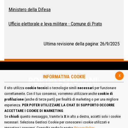
Ministero della Difesa
Ufficio elettorale e leva militare - Comune di Prato
Ultima revisione della pagina: 26/9/2025
x
INFORMATIVA COOKIE
Il sito utilizza
cookie tecnici
o tecnologie simili
necessari
per funzionare
correttamente. Con il tuo consenso, vorremmo utilizzare anche
cookie di
profilazione
(anche di terze parti) per finalità di marketing o per una migliore
esperienza.
PER POTER UTILIZZARE LA CHAT DI SUPPORTO OCCORRE
ACCETTARE I COOKIE DI MARKETING
.
Mappa del Sito
Privacy Policy
Cookie Policy
Contatta la redazione
Se
chiudi
questo messaggio, tramite la
X
in alto a destra, accetti solo i cookie
necessari. Seleziona Gestisci Cookie per conoscere i cookie utilizzati e
Cosa pensi del portale
impostare i consensi. Consulta anche la nostra
Privacy Policy
.