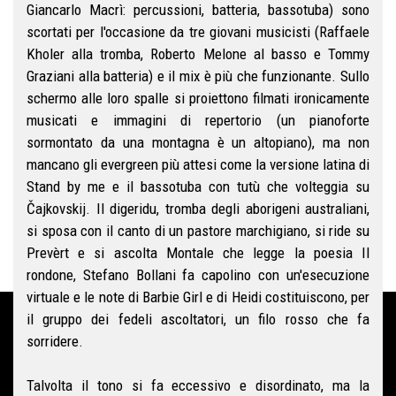
Giancarlo Macrì: percussioni, batteria, bassotuba) sono
scortati per l'occasione da tre giovani musicisti (Raffaele
Kholer alla tromba, Roberto Melone al basso e Tommy
Graziani alla batteria) e il mix è più che funzionante. Sullo
schermo alle loro spalle si proiettono filmati ironicamente
musicati e immagini di repertorio (un pianoforte
sormontato da una montagna è un altopiano), ma non
mancano gli evergreen più attesi come la versione latina di
Stand by me e il bassotuba con tutù che volteggia su
Čajkovskij. Il digeridu, tromba degli aborigeni australiani,
si sposa con il canto di un pastore marchigiano, si ride su
Prevèrt e si ascolta Montale che legge la poesia Il
rondone, Stefano Bollani fa capolino con un'esecuzione
virtuale e le note di Barbie Girl e di Heidi costituiscono, per
il gruppo dei fedeli ascoltatori, un filo rosso che fa
sorridere.
Talvolta il tono si fa eccessivo e disordinato, ma la