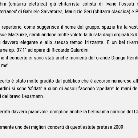
dini (chitarra elettrica) già chitarrista solista di Ivano Fossa
terraneo' di Gabriele Salvatores, Maurizio Geri (chitarra classica) e 
ro repertorio, come suggerisce il nome del gruppo, spazia tra la vas
 sue Marzurke, cambiandone molte volete la durata dagli orginali 3/4
 davvero elegante e allo stesso tempo frizzante. E un bel ri-arra
urne op. 37,1" ad opera di Riccardo Galardini.
ne il concerto ci sono stati anche momenti del grande Django Reinha
f me'.
ncerto è stato molto gradito dal pubblico che è accorso numeroso all'e
ardini si sono 'sfidati' a suon di assoli facendo 'spellare' le mani 
ti del bravo Lessmann.
erata davvero piacevole, complice anche la bellissima cornice del Ca
amente uno dei migliori concerti di quest'estate pratese 2009.