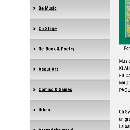
Be Music
On Stage
Fon
Re-Book & Poetry
Music
KLAUS
About Art
RICCA
MAURI
Comics & Games
PAOL
Urban
Gli S
un gr
La ba