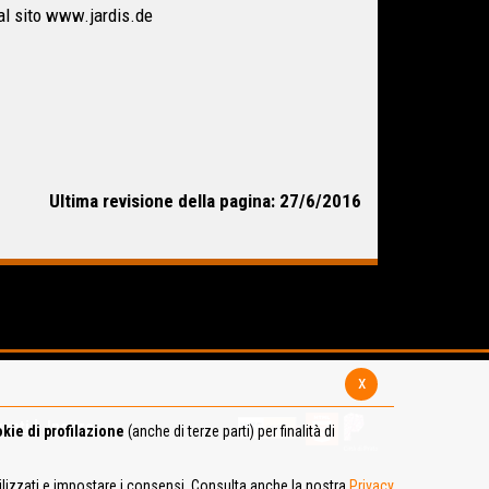
 al sito www.jardis.de
Ultima revisione della pagina: 27/6/2016
x
venti
Inoltre...
kie di profilazione
(anche di terze parti) per finalità di
tilizzati e impostare i consensi. Consulta anche la nostra
Privacy