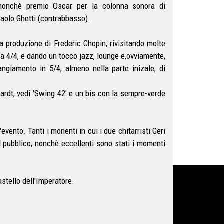
ti nonchè premio Oscar per la colonna sonora di
Paolo Ghetti (contrabbasso).
ta produzione di Frederic Chopin, rivisitando molte
 a 4/4, e dando un tocco jazz, lounge e,ovviamente,
ngiamento in 5/4, almeno nella parte inizale, di
rdt, vedi 'Swing 42' e un bis con la sempre-verde
vento. Tanti i monenti in cui i due chitarristi Geri
del pubblico, nonchè eccellenti sono stati i momenti
stello dell'Imperatore.