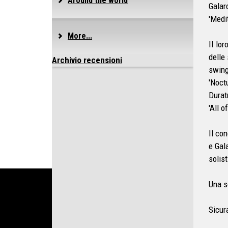
Around the world
Galar
'Medi
More...
Il lo
delle
Archivio recensioni
swing
'Noct
Durat
'All o
Il co
e Gal
solis
Una s
Sicur