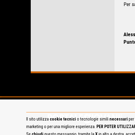
Per s
Aless
Punto
Il sito utilizza
cookie tecnici
o tecnologie simili
necessari
per 
marketing o per una migliore esperienza.
PER POTER UTILIZZA
Se
chiudi
questo messaggio, tramite la
X
in alto a destra, acce