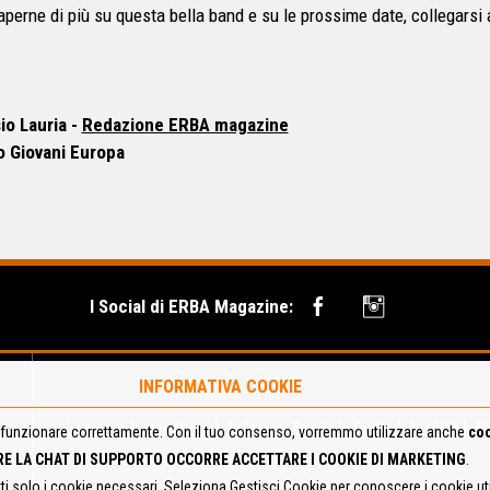
aperne di più su questa bella band e su le prossime date, collegarsi
io Lauria -
Redazione ERBA magazine
 Giovani Europa
I Social di ERBA Magazine:
INFORMATIVA COOKIE
Lavoro e formazione
Estero
Servizio Civile
In città
E
funzionare correttamente. Con il tuo consenso, vorremmo utilizzare anche
coo
RE LA CHAT DI SUPPORTO OCCORRE ACCETTARE I COOKIE DI MARKETING
.
tti solo i cookie necessari. Seleziona Gestisci Cookie per conoscere i cookie u