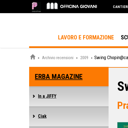
CANTIER
LAVORO E FORMAZIONE
SC
Swing Chopin@cast
Archivio recensioni
2009
ERBA MAGAZINE
S
In a JIFFY
Pr
Ciak