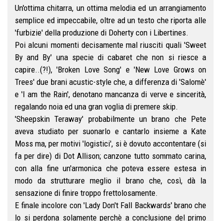
Un'ottima chitarra, un ottima melodia ed un arrangiamento
semplice ed impeccabile, oltre ad un testo che riporta alle
'furbizie' della produzione di Doherty con i Libertines.
Poi alcuni momenti decisamente mal riusciti quali 'Sweet
By and By' una specie di cabaret che non si riesce a
capire..(?!), 'Broken Love Song' e 'New Love Grows on
Trees' due brani acustic-style che, a differenza di 'Salomè'
e 'I am the Rain', denotano mancanza di verve e sincerità,
regalando noia ed una gran voglia di premere skip.
'Sheepskin Teraway' probabilmente un brano che Pete
aveva studiato per suonarlo e cantarlo insieme a Kate
Moss ma, per motivi 'logistici', si è dovuto accontentare (si
fa per dire) di Dot Allison; canzone tutto sommato carina,
con alla fine un'armonica che poteva essere estesa in
modo da strutturare meglio il brano che, così, dà la
sensazione di finire troppo frettolosamente.
E finale incolore con 'Lady Don't Fall Backwards' brano che
lo si perdona solamente perchè a conclusione del primo