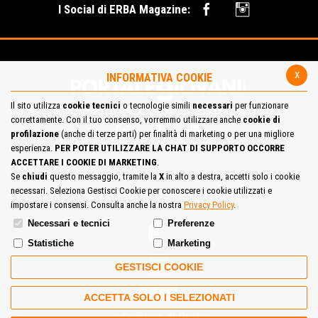
I Social di ERBA Magazine:
x
INFORMATIVA COOKIE
Il sito utilizza
cookie tecnici
o tecnologie simili
necessari
per funzionare
correttamente. Con il tuo consenso, vorremmo utilizzare anche
cookie di
profilazione
(anche di terze parti) per finalità di marketing o per una migliore
esperienza.
PER POTER UTILIZZARE LA CHAT DI SUPPORTO OCCORRE
ACCETTARE I COOKIE DI MARKETING
.
Mappa del Sito
Privacy Policy
Cookie Policy
Se
chiudi
questo messaggio, tramite la
X
in alto a destra, accetti solo i cookie
necessari. Seleziona Gestisci Cookie per conoscere i cookie utilizzati e
Contatta la redazione
Cosa pensi del portale
impostare i consensi. Consulta anche la nostra
Privacy Policy
.
Necessari e tecnici
Preferenze
Statistiche
Marketing
GESTISCI COOKIE
ACCETTA SOLO I SELEZIONATI
Comune di Prato