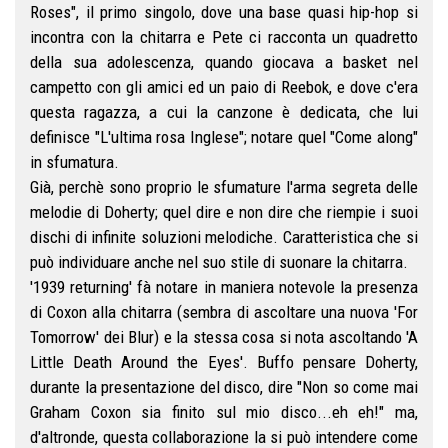
Roses", il primo singolo, dove una base quasi hip-hop si
incontra con la chitarra e Pete ci racconta un quadretto
della sua adolescenza, quando giocava a basket nel
campetto con gli amici ed un paio di Reebok, e dove c'era
questa ragazza, a cui la canzone è dedicata, che lui
definisce "L'ultima rosa Inglese"; notare quel "Come along"
in sfumatura.
Già, perchè sono proprio le sfumature l'arma segreta delle
melodie di Doherty; quel dire e non dire che riempie i suoi
dischi di infinite soluzioni melodiche. Caratteristica che si
può individuare anche nel suo stile di suonare la chitarra.
'1939 returning' fà notare in maniera notevole la presenza
di Coxon alla chitarra (sembra di ascoltare una nuova 'For
Tomorrow' dei Blur) e la stessa cosa si nota ascoltando 'A
Little Death Around the Eyes'. Buffo pensare Doherty,
durante la presentazione del disco, dire "Non so come mai
Graham Coxon sia finito sul mio disco...eh eh!" ma,
d'altronde, questa collaborazione la si può intendere come