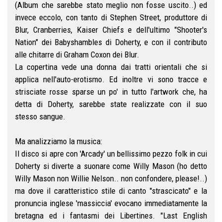
(Album che sarebbe stato meglio non fosse uscito..) ed
invece eccolo, con tanto di Stephen Street, produttore di
Blur, Cranberries, Kaiser Chiefs e dell'ultimo "Shooter's
Nation" dei Babyshambles di Doherty, e con il contributo
alle chitarre di Graham Coxon dei Blur.
La copertina vede una donna dai tratti orientali che si
applica nell'auto-erotismo. Ed inoltre vi sono tracce e
strisciate rosse sparse un po' in tutto l'artwork che, ha
detta di Doherty, sarebbe state realizzate con il suo
stesso sangue.
Ma analizziamo la musica:
Il disco si apre con 'Arcady' un bellissimo pezzo folk in cui
Doherty si diverte a suonare come Willy Mason (ho detto
Willy Mason non Willie Nelson.. non confondere, please!..)
ma dove il caratteristico stile di canto "strascicato" e la
pronuncia inglese 'massiccia' evocano immediatamente la
bretagna ed i fantasmi dei Libertines. "Last English