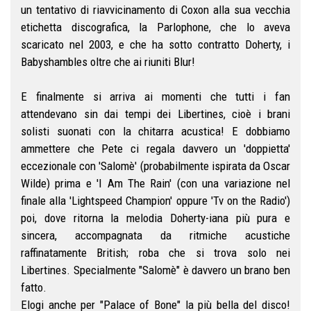
un tentativo di riavvicinamento di Coxon alla sua vecchia
etichetta discografica, la Parlophone, che lo aveva
scaricato nel 2003, e che ha sotto contratto Doherty, i
Babyshambles oltre che ai riuniti Blur!
E finalmente si arriva ai momenti che tutti i fan
attendevano sin dai tempi dei Libertines, cioè i brani
solisti suonati con la chitarra acustica! E dobbiamo
ammettere che Pete ci regala davvero un 'doppietta'
eccezionale con 'Salomè' (probabilmente ispirata da Oscar
Wilde) prima e 'I Am The Rain' (con una variazione nel
finale alla 'Lightspeed Champion' oppure 'Tv on the Radio')
poi, dove ritorna la melodia Doherty-iana più pura e
sincera, accompagnata da ritmiche acustiche
raffinatamente British; roba che si trova solo nei
Libertines. Specialmente "Salomè" è davvero un brano ben
fatto.
Elogi anche per "Palace of Bone" la più bella del disco!