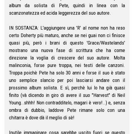
album da solista di Pete, quindi in linea con la
scanzonatezza ed acida leggerezza del suo autore.
IN SOSTANZA: L'aggiungere una 'R' al nome non ha reso
certo Doherty più maturo, anche se nei guai non ci finisce
quasi più, però i brani di questo 'Grace/Wastelands'
mostrano una nuova fase di scrittura che ha come
direzione la voglia di crescere del suo autore. Molta
malinconia, forse pure troppa, nei testi delle canzoni.
Troppa poichè Pete ha solo 30 anni e forse il suo è stato
uno semplice slancio per poi lasciarsi andare con il
prossimo album solista. E sì, perchè lui lo ha già quasi
finito (và dicendo in giro di avere il suo "Harvest" di Neil
Young..shhh! Non contradditelo, magari è vero!..) e, senza
ombra di dubbio, laddove Pete rimane solo con una
chitarra è dove dà il meglio di sè!
Inutile immaginare cosa sarebbe uscito fuori se questo