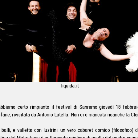
liquida.it
bbiamo certo rimpianto il festival di Sanremo giovedì 18 febbrai
ofane, rivisitata da Antonio Latella. Non ci è mancata neanche la Cler
, balli, e valletta con lustrini: un vero cabaret comico (filosofico) 
stica del Metastasio è nettamente migliore di quella del nostro soggi