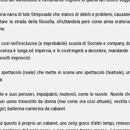
ria narra di tale Strepsiade che stanco di debiti e problemi, causategl
ntare la strada della filosofia, sfruttandola però come arma oratori
ne.
 così nell'esclusiva (e improbabile) scuola di Socrate e company, d
cenza è lunga ed impervia, e lo costringerà a desistere, mandando il
svolti imprevisti.
 spettacolo (reale) che mette in scena uno spettacolo (teatrale), u
a.
te e suoi pensieri, impalpabili, mutevoli, come le nuvole. Nuvole c
 un uomo travestito da donna (mai come ora così attuale), vestita di
irl, ballerina-canterina da cabaret.
é questo è proprio un cabaret, uno
zelig
greco d'altri tempi, rimesco