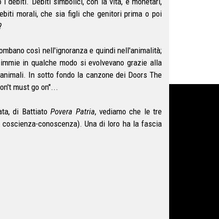
i debiti. Debiti simbolici, con la vita, e monetari,
iti morali, che sia figli che genitori prima o poi
?
iombano così nell'ignoranza e quindi nell'animalità;
scimmie in qualche modo si evolvevano grazie alla
o animali. In sotto fondo la canzone dei Doors The
on't must go on"...
ata, di Battiato
Povera Patria
, vediamo che le tre
a coscienza-conoscenza). Una di loro ha la fascia