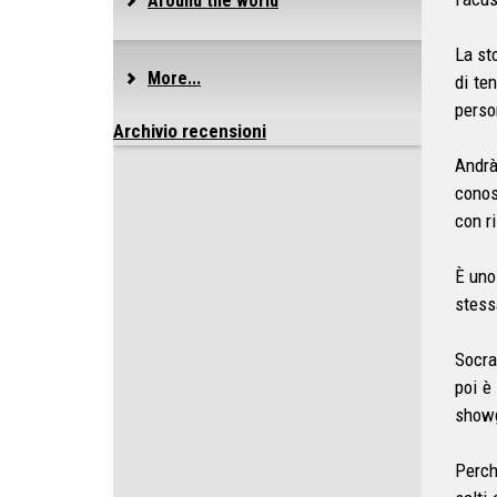
Around the world
La sto
More...
di te
perso
Archivio recensioni
Andrà
conos
con ri
È uno
stess
Socra
poi è
showg
Perch