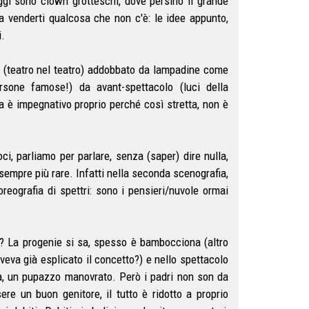
ggi sono clown grotteschi, dove persino il grande
 venderti qualcosa che non c'è: le idee appunto,
.
no (teatro nel teatro) addobbato da lampadine come
ersone famose!) da avant-spettacolo (luci della
a è impegnativo proprio perché così stretta, non è
ci, parliamo per parlare, senza (saper) dire nulla,
 sempre più rare. Infatti nella seconda scenografia,
reografia di spettri: sono i pensieri/nuvole ormai
e? La progenie si sa, spesso è bambocciona (altro
veva già esplicato il concetto?) e nello spettacolo
ta, un pupazzo manovrato. Però i padri non son da
e un buon genitore, il tutto è ridotto a proprio