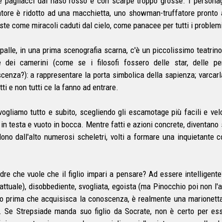
 e pagliacci dal naso rosso e con scarpe troppo grosse. I persona
tore è ridotto ad una macchietta, uno showman-truffatore pronto a
ste come miracoli caduti dal cielo, come panacee per tutti i problemi
spalle, in una prima scenografia scarna, c'è un piccolissimo teatri
e dei camerini (come se i filosofi fossero delle star, delle p
cenza?): a rappresentare la porta simbolica della sapienza; varcarl
tti e non tutti ce la fanno ad entrare.
vogliamo tutto e subito, scegliendo gli escamotage più facili e velo
 in testa e vuoto in bocca. Mentre fatti e azioni concrete, diventano
ono dall'alto numerosi scheletri, volti a formare una inquietante co
.
dre che vuole che il figlio impari a pensare? Ad essere intelligent
attuale), disobbediente, svogliata, egoista (ma Pinocchio poi non l'a
glio prima che acquisisca la conoscenza, è realmente una marionet
 Se Strepsiade manda suo figlio da Socrate, non è certo per esser