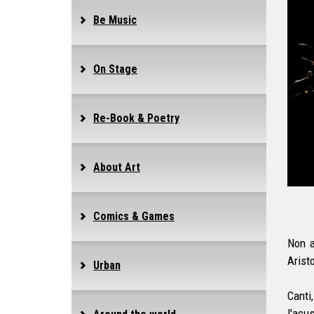
Be Music
On Stage
Re-Book & Poetry
About Art
Comics & Games
Non a
Arist
Urban
Canti
l'acu