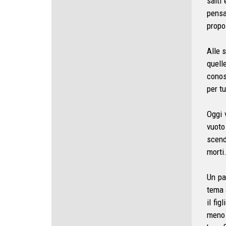
salti
pensa
propo
Alle 
quell
conos
per tu
Oggi 
vuoto
scend
morti
Un pa
tema 
il fi
meno.