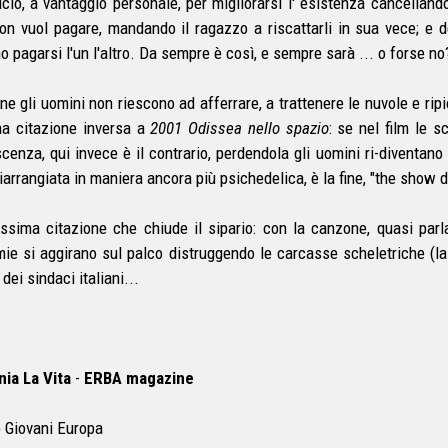
icio, a vantaggio personale, per migliorarsi l' esistenza cancellando 
on vuol pagare, mandando il ragazzo a riscattarli in sua vece; e deb
o pagarsi l'un l'altro. Da sempre è così, e sempre sarà ... o forse no
ine gli uomini non riescono ad afferrare, a trattenere le nuvole e rip
na citazione inversa a
2001 Odissea nello spazio
: se nel film le 
cenza, qui invece è il contrario, perdendola gli uomini ri-diventan
iarrangiata in maniera ancora più psichedelica, è la fine, "the show d
issima citazione che chiude il sipario: con la canzone, quasi parl
ie si aggirano sul palco distruggendo le carcasse scheletriche (l
 dei sindaci italiani...
ia La Vita
-
ERBA magazine
 Giovani Europa