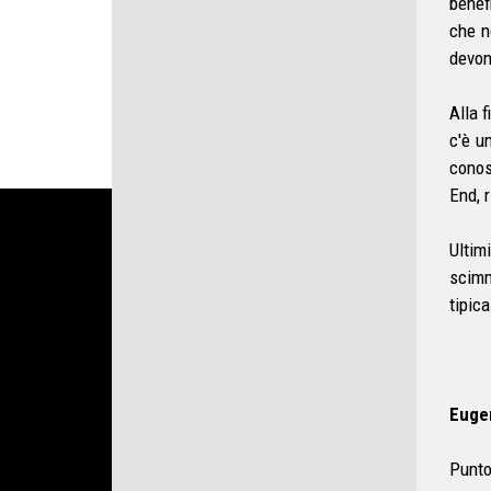
benef
che n
devon
Alla f
c'è u
conos
End, r
Ultim
scimm
tipica
Eugen
Punto