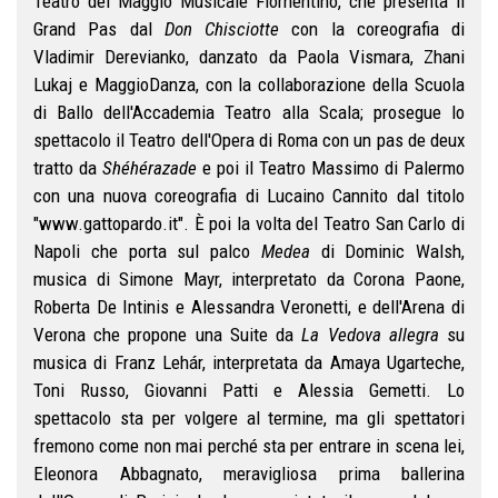
Teatro del Maggio Musicale Fiornentino, che presenta il
Grand Pas dal
Don Chisciotte
con la coreografia di
Vladimir Derevianko, danzato da Paola Vismara, Zhani
Lukaj e MaggioDanza, con la collaborazione della Scuola
di Ballo dell'Accademia Teatro alla Scala; prosegue lo
spettacolo il Teatro dell'Opera di Roma con un pas de deux
tratto da
Shéhérazade
e poi il Teatro Massimo di Palermo
con una nuova coreografia di Lucaino Cannito dal titolo
"www.gattopardo.it". È poi la volta del Teatro San Carlo di
Napoli che porta sul palco
Medea
di Dominic Walsh,
musica di Simone Mayr, interpretato da Corona Paone,
Roberta De Intinis e Alessandra Veronetti, e dell'Arena di
Verona che propone una Suite da
La Vedova allegra
su
musica di Franz Lehár, interpretata da Amaya Ugarteche,
Toni Russo, Giovanni Patti e Alessia Gemetti. Lo
spettacolo sta per volgere al termine, ma gli spettatori
fremono come non mai perché sta per entrare in scena lei,
Eleonora Abbagnato, meravigliosa prima ballerina