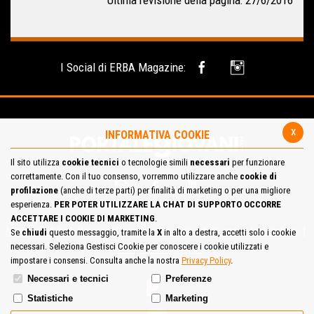
Ultima revisione della pagina: 27/6/2016
I Social di ERBA Magazine:
x
INFORMATIVA COOKIE
Il sito utilizza
cookie tecnici
o tecnologie simili
necessari
per funzionare
correttamente. Con il tuo consenso, vorremmo utilizzare anche
cookie di
profilazione
(anche di terze parti) per finalità di marketing o per una migliore
esperienza.
PER POTER UTILIZZARE LA CHAT DI SUPPORTO OCCORRE
ACCETTARE I COOKIE DI MARKETING
.
Mappa del Sito
Privacy Policy
Cookie Policy
Contatta la redazione
Se
chiudi
questo messaggio, tramite la
X
in alto a destra, accetti solo i cookie
necessari. Seleziona Gestisci Cookie per conoscere i cookie utilizzati e
Cosa pensi del portale
impostare i consensi. Consulta anche la nostra
Privacy Policy
.
Necessari e tecnici
Preferenze
Statistiche
Marketing