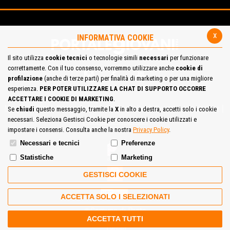
x
INFORMATIVA COOKIE
Il sito utilizza
cookie tecnici
o tecnologie simili
necessari
per funzionare
correttamente. Con il tuo consenso, vorremmo utilizzare anche
cookie di
profilazione
(anche di terze parti) per finalità di marketing o per una migliore
esperienza.
PER POTER UTILIZZARE LA CHAT DI SUPPORTO OCCORRE
ACCETTARE I COOKIE DI MARKETING
.
Mappa del Sito
Privacy Policy
Cookie Policy
Contatta la redazione
Se
chiudi
questo messaggio, tramite la
X
in alto a destra, accetti solo i cookie
necessari. Seleziona Gestisci Cookie per conoscere i cookie utilizzati e
Cosa pensi del portale
impostare i consensi. Consulta anche la nostra
Privacy Policy
.
Necessari e tecnici
Preferenze
Statistiche
Marketing
GESTISCI COOKIE
ACCETTA SOLO I SELEZIONATI
Comune di Prato
ACCETTA TUTTI
Tweet