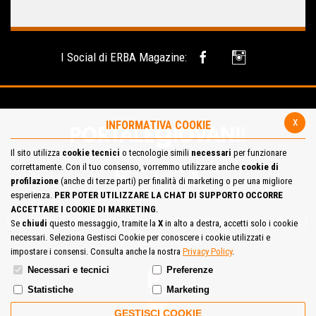
I Social di ERBA Magazine:
x
INFORMATIVA COOKIE
Il sito utilizza
cookie tecnici
o tecnologie simili
necessari
per funzionare
correttamente. Con il tuo consenso, vorremmo utilizzare anche
cookie di
profilazione
(anche di terze parti) per finalità di marketing o per una migliore
esperienza.
PER POTER UTILIZZARE LA CHAT DI SUPPORTO OCCORRE
ACCETTARE I COOKIE DI MARKETING
.
Mappa del Sito
Privacy Policy
Cookie Policy
Contatta la redazione
Se
chiudi
questo messaggio, tramite la
X
in alto a destra, accetti solo i cookie
necessari. Seleziona Gestisci Cookie per conoscere i cookie utilizzati e
Cosa pensi del portale
impostare i consensi. Consulta anche la nostra
Privacy Policy
.
Necessari e tecnici
Preferenze
Statistiche
Marketing
GESTISCI COOKIE