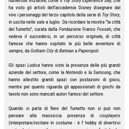
numerose iniziative, come il
Toy Story Experience Day
, che
ha visto gli artisti dell'accademia Disney disegnare dal
vivo i personaggi del terzo capitolo della serie di
Toy Story
,
in uscita nelle sale a luglio. Da ricordare la mostra "la città
del fumetto", curata dalla Fondazione Franco Fossati, che
vedeva il succedersi, in un percorso originale, di città
famose che hanno ospitato le più belle avventure di
sempre, da
Gotham City
di
Batman
a
Paperopoli
.
Gli spazi
Ludica
hanno visto la presenza delle più grandi
aziende del settore, come la
Nintendo
e la
Samsung
, che
hanno allestito grandi spazi con postazioni di gioco,
mentre per quanto riguarda gli appassionati di giochi da
tavolo non sono mancati autori famosi del settore.
Quando si parla di fiere del fumetto non si può non
pensare alla massiccia presenza di
cosplayers
(interpretare/recitare in costume - è l' hobby di divertirsi