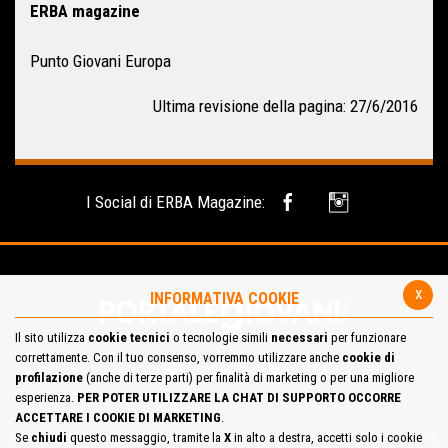
ERBA magazine
Punto Giovani Europa
Ultima revisione della pagina: 27/6/2016
I Social di ERBA Magazine:
x
INFORMATIVA COOKIE
Il sito utilizza
cookie tecnici
o tecnologie simili
necessari
per funzionare
correttamente. Con il tuo consenso, vorremmo utilizzare anche
cookie di
profilazione
(anche di terze parti) per finalità di marketing o per una migliore
esperienza.
PER POTER UTILIZZARE LA CHAT DI SUPPORTO OCCORRE
ACCETTARE I COOKIE DI MARKETING
.
Mappa del Sito
Privacy Policy
Cookie Policy
Contatta la redazione
Se
chiudi
questo messaggio, tramite la
X
in alto a destra, accetti solo i cookie