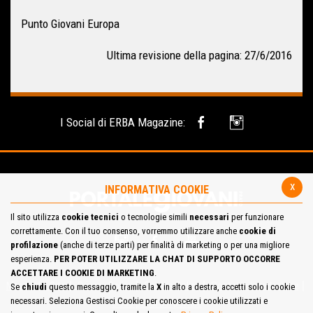
Punto Giovani Europa
Ultima revisione della pagina: 27/6/2016
I Social di ERBA Magazine:
x
INFORMATIVA COOKIE
Il sito utilizza
cookie tecnici
o tecnologie simili
necessari
per funzionare
correttamente. Con il tuo consenso, vorremmo utilizzare anche
cookie di
profilazione
(anche di terze parti) per finalità di marketing o per una migliore
esperienza.
PER POTER UTILIZZARE LA CHAT DI SUPPORTO OCCORRE
ACCETTARE I COOKIE DI MARKETING
.
Mappa del Sito
Privacy Policy
Cookie Policy
Contatta la redazione
Se
chiudi
questo messaggio, tramite la
X
in alto a destra, accetti solo i cookie
necessari. Seleziona Gestisci Cookie per conoscere i cookie utilizzati e
Cosa pensi del portale