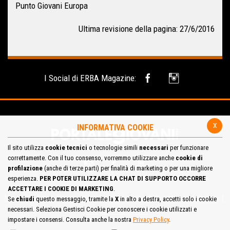
Punto Giovani Europa
Ultima revisione della pagina: 27/6/2016
I Social di ERBA Magazine:
x
INFORMATIVA COOKIE
Il sito utilizza
cookie tecnici
o tecnologie simili
necessari
per funzionare
correttamente. Con il tuo consenso, vorremmo utilizzare anche
cookie di
profilazione
(anche di terze parti) per finalità di marketing o per una migliore
esperienza.
PER POTER UTILIZZARE LA CHAT DI SUPPORTO OCCORRE
ACCETTARE I COOKIE DI MARKETING
.
Mappa del Sito
Privacy Policy
Cookie Policy
Contatta la redazione
Se
chiudi
questo messaggio, tramite la
X
in alto a destra, accetti solo i cookie
necessari. Seleziona Gestisci Cookie per conoscere i cookie utilizzati e
Cosa pensi del portale
impostare i consensi. Consulta anche la nostra
Privacy Policy
.