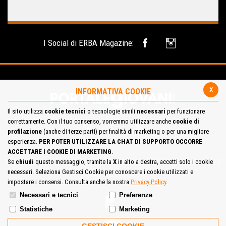
I Social di ERBA Magazine:
x
INFORMATIVA COOKIE
Il sito utilizza
cookie tecnici
o tecnologie simili
necessari
per funzionare
correttamente. Con il tuo consenso, vorremmo utilizzare anche
cookie di
profilazione
(anche di terze parti) per finalità di marketing o per una migliore
esperienza.
PER POTER UTILIZZARE LA CHAT DI SUPPORTO OCCORRE
ACCETTARE I COOKIE DI MARKETING
.
Mappa del Sito
Privacy Policy
Cookie Policy
Contatta la redazione
Se
chiudi
questo messaggio, tramite la
X
in alto a destra, accetti solo i cookie
necessari. Seleziona Gestisci Cookie per conoscere i cookie utilizzati e
Cosa pensi del portale
impostare i consensi. Consulta anche la nostra
Privacy Policy
.
Necessari e tecnici
Preferenze
Statistiche
Marketing