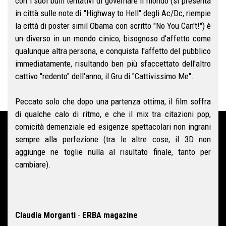
con i suoi buffi tentativi di governare il mondo (si presenta
in città sulle note di "Highway to Hell" degli Ac/Dc, riempie
la città di poster simil Obama con scritto "No You Can't!") è
un diverso in un mondo cinico, bisognoso d'affetto come
qualunque altra persona, e conquista l'affetto del pubblico
immediatamente, risultando ben più sfaccettato dell'altro
cattivo "redento" dell'anno, il Gru di "Cattivissimo Me".
Peccato solo che dopo una partenza ottima, il film soffra
di qualche calo di ritmo, e che il mix tra citazioni pop,
comicità demenziale ed esigenze spettacolari non ingrani
sempre alla perfezione (tra le altre cose, il 3D non
aggiunge ne toglie nulla al risultato finale, tanto per
cambiare).
Claudia Morganti
-
ERBA magazine