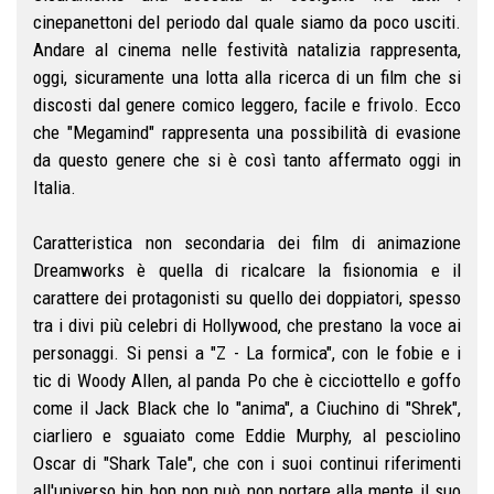
cinepanettoni del periodo dal quale siamo da poco usciti.
Andare al cinema nelle festività natalizia rappresenta,
oggi, sicuramente una lotta alla ricerca di un film che si
discosti dal genere comico leggero, facile e frivolo. Ecco
che "Megamind" rappresenta una possibilità di evasione
da questo genere che si è così tanto affermato oggi in
Italia.
Caratteristica non secondaria dei film di animazione
Dreamworks è quella di ricalcare la fisionomia e il
carattere dei protagonisti su quello dei doppiatori, spesso
tra i divi più celebri di Hollywood, che prestano la voce ai
personaggi. Si pensi a "Z - La formica", con le fobie e i
tic di Woody Allen, al panda Po che è cicciottello e goffo
come il Jack Black che lo "anima", a Ciuchino di "Shrek",
ciarliero e sguaiato come Eddie Murphy, al pesciolino
Oscar di "Shark Tale", che con i suoi continui riferimenti
all'universo hip hop non può non portare alla mente il suo