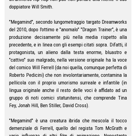
doppiatore Will Smith.
"Megamind", secondo lungometraggio targato Dreamworks
del 2010, dopo l'ottimo e "anomalo" "Dragon Trainer", è una
produzione decisamente più nella media rispetto alla
precedente, e in linea con gli esempi citati sopra. Difatti, il
protagonista, un alieno dalla testa enorme, bluastro e
"cattivo" suo malgrado, nella versione originale ha la voce
del comico Will Ferrell (da noi quella, comunque perfetta di
Roberto Pedicini) che non involontariamente, contamina la
pellicola con il proprio umorismo surreale e infantile (in
lingua originale anche il resto delle voci è affidato ad un
gruppo di noti comici statunitensi, che comprende Tina
Fey, Jonah Hill, Ben Stiller, David Cross).
"Megamind" è una creatura ibrida che mescola il tocco
demenziale di Ferrell, quello del regista Tom McGrath e
varie influenze di altri film di animazione. Nonostante