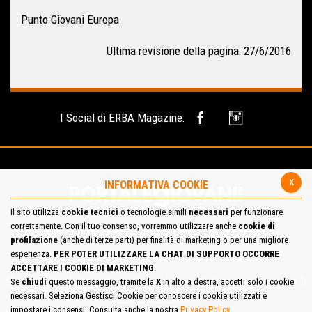
Punto Giovani Europa
Ultima revisione della pagina: 27/6/2016
I Social di ERBA Magazine:
x
INFORMATIVA COOKIE
Il sito utilizza
cookie tecnici
o tecnologie simili
necessari
per funzionare
correttamente. Con il tuo consenso, vorremmo utilizzare anche
cookie di
profilazione
(anche di terze parti) per finalità di marketing o per una migliore
esperienza.
PER POTER UTILIZZARE LA CHAT DI SUPPORTO OCCORRE
ACCETTARE I COOKIE DI MARKETING
.
Mappa del Sito
Privacy Policy
Cookie Policy
Contatta la redazione
Se
chiudi
questo messaggio, tramite la
X
in alto a destra, accetti solo i cookie
necessari. Seleziona Gestisci Cookie per conoscere i cookie utilizzati e
Cosa pensi del portale
impostare i consensi. Consulta anche la nostra
Privacy Policy
.