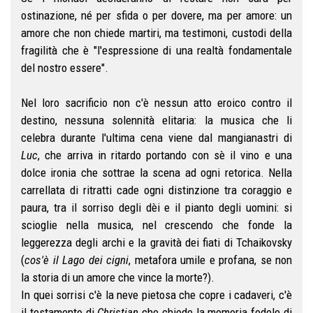
ostinazione, né per sfida o per dovere, ma per amore: un
amore che non chiede martiri, ma testimoni, custodi della
fragilità che è "l'espressione di una realtà fondamentale
del nostro essere".
Nel loro sacrificio non c'è nessun atto eroico contro il
destino, nessuna solennità elitaria: la musica che li
celebra durante l'ultima cena viene dal mangianastri di
Luc
, che arriva in ritardo portando con sè il vino e una
dolce ironia che sottrae la scena ad ogni retorica. Nella
carrellata di ritratti cade ogni distinzione tra coraggio e
paura, tra il sorriso degli dèi e il pianto degli uomini: si
scioglie nella musica, nel crescendo che fonde la
leggerezza degli archi e la gravità dei fiati di Tchaikovsky
(
cos'è il Lago dei cigni
, metafora umile e profana, se non
la storia di un amore che vince la morte?).
In quei sorrisi c'è la neve pietosa che copre i cadaveri, c'è
il testamento di
Christian
che chiede la memoria fedele di