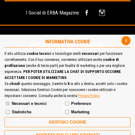
I Social di ERBA Magazine:
x
INFORMATIVA COOKIE
Il sito utilizza
cookie tecnici
o tecnologie simili
necessari
per funzionare
correttamente. Con il tuo consenso, vorremmo utilizzare anche
cookie di
profilazione
(anche di terze parti) per finalità di marketing o per una migliore
esperienza.
PER POTER UTILIZZARE LA CHAT DI SUPPORTO OCCORRE
ACCETTARE I COOKIE DI MARKETING
.
Mappa del Sito
Privacy Policy
Cookie Policy
Contatta la redazione
Se
chiudi
questo messaggio, tramite la
X
in alto a destra, accetti solo i cookie
necessari. Seleziona Gestisci Cookie per conoscere i cookie utilizzati e
Cosa pensi del portale
impostare i consensi. Consulta anche la nostra
Privacy Policy
.
Necessari e tecnici
Preferenze
Statistiche
Marketing
GESTISCI COOKIE