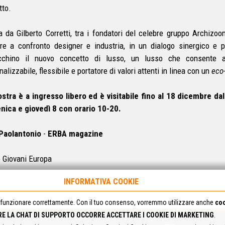
tto.
a da Gilberto Corretti, tra i fondatori del celebre gruppo Archizo
re a confronto designer e industria, in un dialogo sinergico e pr
ecchino il nuovo concetto di lusso, un lusso che consente 
alizzabile, flessibile e portatore di valori attenti in linea con un
eco-
stra è a ingresso libero ed è visitabile fino al 18 dicembre dal
ica e giovedì 8 con orario 10-20.
 Paolantonio
-
ERBA magazine
 Giovani Europa
INFORMATIVA COOKIE
funzionare correttamente. Con il tuo consenso, vorremmo utilizzare anche
coo
RE LA CHAT DI SUPPORTO OCCORRE ACCETTARE I COOKIE DI MARKETING
.