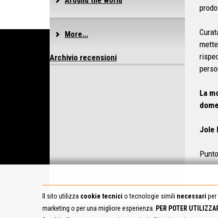
Around the world
prodo
Curat
More...
mette
risp
Archivio recensioni
person
La mo
domen
Jole
Punto
Il sito utilizza
cookie tecnici
o tecnologie simili
necessari
per 
marketing o per una migliore esperienza.
PER POTER UTILIZZA