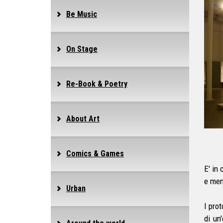
Be Music
On Stage
Re-Book & Poetry
About Art
Comics & Games
E' in
e men
Urban
I pro
di un