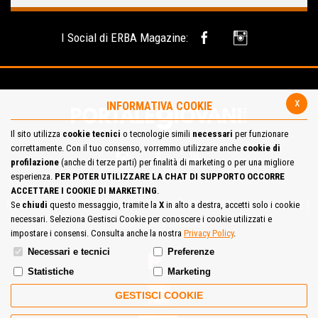
I Social di ERBA Magazine:
x
INFORMATIVA COOKIE
Il sito utilizza
cookie tecnici
o tecnologie simili
necessari
per funzionare
correttamente. Con il tuo consenso, vorremmo utilizzare anche
cookie di
profilazione
(anche di terze parti) per finalità di marketing o per una migliore
esperienza.
PER POTER UTILIZZARE LA CHAT DI SUPPORTO OCCORRE
ACCETTARE I COOKIE DI MARKETING
.
Mappa del Sito
Privacy Policy
Cookie Policy
Contatta la redazione
Se
chiudi
questo messaggio, tramite la
X
in alto a destra, accetti solo i cookie
necessari. Seleziona Gestisci Cookie per conoscere i cookie utilizzati e
Cosa pensi del portale
impostare i consensi. Consulta anche la nostra
Privacy Policy
.
Necessari e tecnici
Preferenze
Statistiche
Marketing
GESTISCI COOKIE