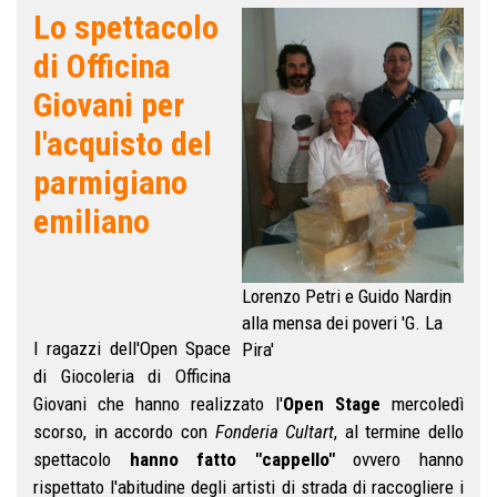
Lo spettacolo
di Officina
Giovani per
l'acquisto del
parmigiano
emiliano
Lorenzo Petri e Guido Nardin
alla mensa dei poveri 'G. La
I ragazzi dell'Open Space
Pira'
di Giocoleria di Officina
Giovani che hanno realizzato l'
Open Stage
mercoledì
scorso, in accordo con
Fonderia Cultart
, al termine dello
spettacolo
hanno fatto "cappello"
ovvero hanno
rispettato l'abitudine degli artisti di strada di raccogliere i