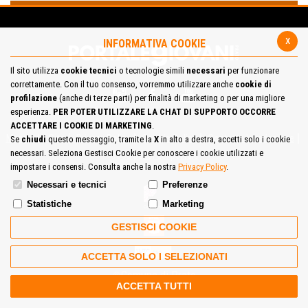
x
INFORMATIVA COOKIE
Il sito utilizza
cookie tecnici
o tecnologie simili
necessari
per funzionare
correttamente. Con il tuo consenso, vorremmo utilizzare anche
cookie di
profilazione
(anche di terze parti) per finalità di marketing o per una migliore
esperienza.
PER POTER UTILIZZARE LA CHAT DI SUPPORTO OCCORRE
ACCETTARE I COOKIE DI MARKETING
.
Mappa del Sito
Privacy Policy
Cookie Policy
Contatta la redazione
Se
chiudi
questo messaggio, tramite la
X
in alto a destra, accetti solo i cookie
necessari. Seleziona Gestisci Cookie per conoscere i cookie utilizzati e
Cosa pensi del portale
impostare i consensi. Consulta anche la nostra
Privacy Policy
.
Necessari e tecnici
Preferenze
Statistiche
Marketing
GESTISCI COOKIE
ACCETTA SOLO I SELEZIONATI
Comune di Prato
ACCETTA TUTTI