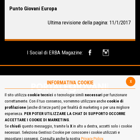
Punto Giovani Europa
Ultima revisione della pagina: 11/1/2017
I Social di ERBA Magazine:
x
INFORMATIVA COOKIE
Il sito utilizza
cookie tecnici
o tecnologie simili
necessari
per funzionare
correttamente. Con il tuo consenso, vorremmo utilizzare anche
cookie di
profilazione
(anche di terze parti) per finalità di marketing o per una migliore
esperienza.
PER POTER UTILIZZARE LA CHAT DI SUPPORTO OCCORRE
ACCETTARE I COOKIE DI MARKETING
.
Mappa del Sito
Privacy Policy
Cookie Policy
Contatta la redazione
Se
chiudi
questo messaggio, tramite la
X
in alto a destra, accetti solo i cookie
necessari. Seleziona Gestisci Cookie per conoscere i cookie utilizzati e
Cosa pensi del portale
impostare i consensi. Consulta anche la nostra
Privacy Policy
.