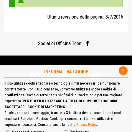
Ultima revisione della pagina: 8/7/2016
I Social di Officina Teen:
x
INFORMATIVA COOKIE
Il sito utilizza
cookie tecnici
o tecnologie simili
necessari
per funzionare
correttamente. Con il tuo consenso, vorremmo utilizzare anche
cookie di
profilazione
(anche di terze parti) per finalità di marketing o per una migliore
esperienza.
PER POTER UTILIZZARE LA CHAT DI SUPPORTO OCCORRE
ACCETTARE I COOKIE DI MARKETING
.
Mappa del Sito
Privacy Policy
Cookie Policy
Contatta la redazione
Se
chiudi
questo messaggio, tramite la
X
in alto a destra, accetti solo i cookie
necessari. Seleziona Gestisci Cookie per conoscere i cookie utilizzati e
Cosa pensi del portale
impostare i consensi. Consulta anche la nostra
Privacy Policy
.