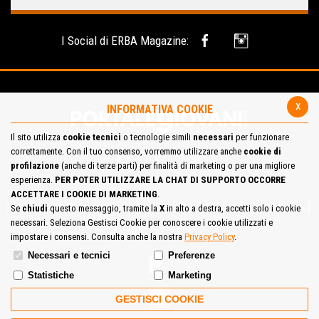
I Social di ERBA Magazine:
x
INFORMATIVA COOKIE
Il sito utilizza
cookie tecnici
o tecnologie simili
necessari
per funzionare
correttamente. Con il tuo consenso, vorremmo utilizzare anche
cookie di
profilazione
(anche di terze parti) per finalità di marketing o per una migliore
esperienza.
PER POTER UTILIZZARE LA CHAT DI SUPPORTO OCCORRE
ACCETTARE I COOKIE DI MARKETING
.
Mappa del Sito
Privacy Policy
Cookie Policy
Contatta la redazione
Se
chiudi
questo messaggio, tramite la
X
in alto a destra, accetti solo i cookie
necessari. Seleziona Gestisci Cookie per conoscere i cookie utilizzati e
Cosa pensi del portale
impostare i consensi. Consulta anche la nostra
Privacy Policy
.
Necessari e tecnici
Preferenze
Statistiche
Marketing
GESTISCI COOKIE