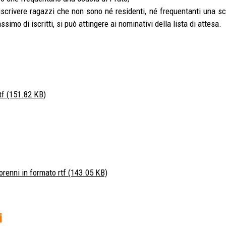
 iscrivere ragazzi che non sono né residenti, né frequentanti una sc
simo di iscritti, si può attingere ai nominativi della lista di attesa.
tf
(151.82 KB)
renni in formato rtf
(143.05 KB)
i