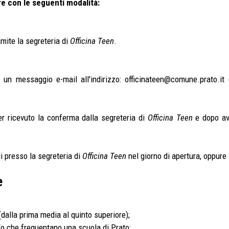
re con le seguenti modalità:
amite la segreteria di
Officina Teen
.
do un messaggio e-mail all'indirizzo: officinateen@comune.prato.it
er ricevuto la conferma dalla segreteria di
Officina Teen
e dopo av
li presso la segreteria di
Officina Teen
nel giorno di apertura, oppure 
e
 (dalla prima media al quinto superiore);
e/o che frequentano una scuola di Prato;