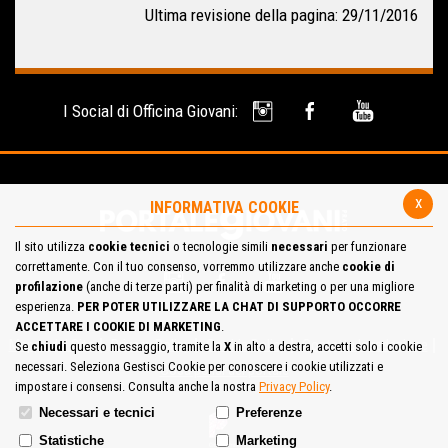
Ultima revisione della pagina: 29/11/2016
I Social di Officina Giovani:
x
INFORMATIVA COOKIE
Il sito utilizza
cookie tecnici
o tecnologie simili
necessari
per funzionare
correttamente. Con il tuo consenso, vorremmo utilizzare anche
cookie di
profilazione
(anche di terze parti) per finalità di marketing o per una migliore
esperienza.
PER POTER UTILIZZARE LA CHAT DI SUPPORTO OCCORRE
ACCETTARE I COOKIE DI MARKETING
.
Mappa del Sito
Privacy Policy
Cookie Policy
Contatta la redazione
Se
chiudi
questo messaggio, tramite la
X
in alto a destra, accetti solo i cookie
necessari. Seleziona Gestisci Cookie per conoscere i cookie utilizzati e
Cosa pensi del portale
impostare i consensi. Consulta anche la nostra
Privacy Policy
.
Necessari e tecnici
Preferenze
Statistiche
Marketing