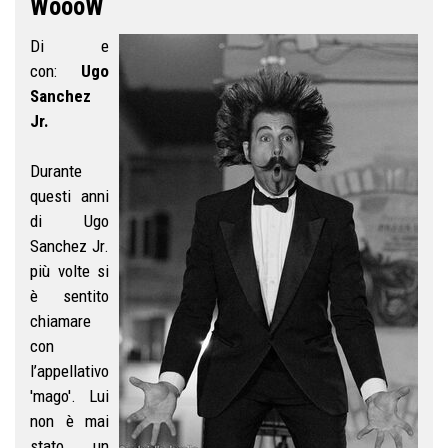
WoooW
Di e
con:
Ugo
Sanchez
Jr.
Durante
questi anni
di Ugo
Sanchez Jr.
più volte si
è sentito
chiamare
con
l’appellativo
'mago'. Lui
non è mai
stato un