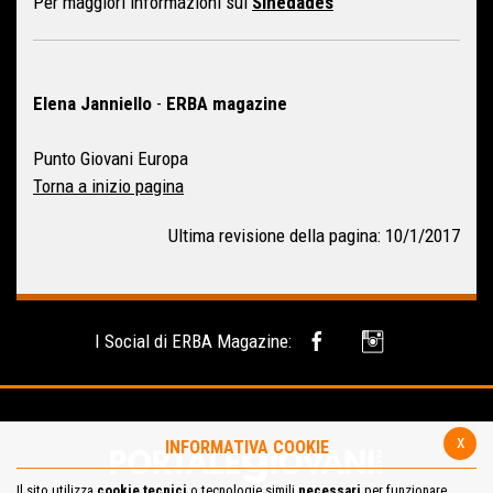
Per maggiori informazioni sui
Sinedades
Elena Janniello
-
ERBA magazine
Punto Giovani Europa
Torna a inizio pagina
Ultima revisione della pagina: 10/1/2017
I Social di ERBA Magazine:
x
INFORMATIVA COOKIE
Il sito utilizza
cookie tecnici
o tecnologie simili
necessari
per funzionare