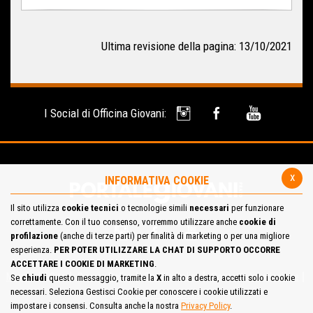
Ultima revisione della pagina: 13/10/2021
I Social di Officina Giovani:
x
INFORMATIVA COOKIE
Il sito utilizza
cookie tecnici
o tecnologie simili
necessari
per funzionare
correttamente. Con il tuo consenso, vorremmo utilizzare anche
cookie di
profilazione
(anche di terze parti) per finalità di marketing o per una migliore
esperienza.
PER POTER UTILIZZARE LA CHAT DI SUPPORTO OCCORRE
ACCETTARE I COOKIE DI MARKETING
.
Mappa del Sito
Privacy Policy
Cookie Policy
Contatta la redazione
Se
chiudi
questo messaggio, tramite la
X
in alto a destra, accetti solo i cookie
necessari. Seleziona Gestisci Cookie per conoscere i cookie utilizzati e
Cosa pensi del portale
impostare i consensi. Consulta anche la nostra
Privacy Policy
.