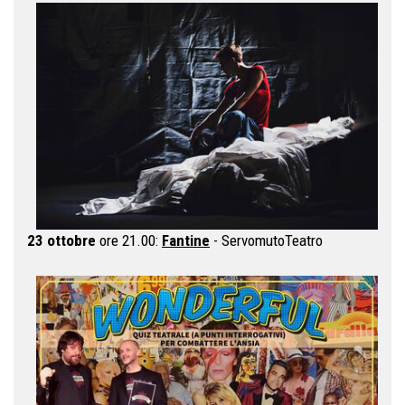
23 ottobre
ore 21.00:
Fantine
- ServomutoTeatro