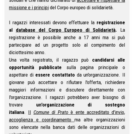
solidali e che hanno dichiarato di
accettare e rispettare la
missione e i principi
del Corpo europeo di solidarietà.
I ragazzi interessati devono effettuare la
registrazione
al
database del Corpo Europeo di Solidarietà
.
La
registrazione è possibile anche a 17 anni ma si può
partecipare ad un progetto solo al compimento del
diciottesimo anno.
U
na volta registrato, il ragazzo può
candidarsi alle
opportunità pubblicate
sulla pagina principale o
aspettare di
essere contattato
da un'organizzazione. Il
giovane può accettare o rifiutare l'offerta, richiedere
maggiori informazioni e discutere direttamente con
l'organizzazione. I ragazzi potrebbero aver bisogno di
trovare
un'organizzazione di sostegno
italiana
.
Il
Comune di Prato
è ente accreditato d'invio,
accoglienza e coordinamento
ma altre organizzazioni
sono elencate nella banca dati delle organizzazioni di