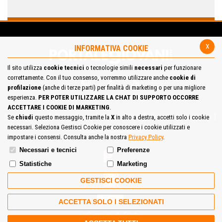
x
INFORMATIVA COOKIE
Il sito utilizza
cookie tecnici
o tecnologie simili
necessari
per funzionare
correttamente. Con il tuo consenso, vorremmo utilizzare anche
cookie di
profilazione
(anche di terze parti) per finalità di marketing o per una migliore
esperienza.
PER POTER UTILIZZARE LA CHAT DI SUPPORTO OCCORRE
ACCETTARE I COOKIE DI MARKETING
.
Mappa del Sito
Privacy Policy
Cookie Policy
Contatta la redazione
Se
chiudi
questo messaggio, tramite la
X
in alto a destra, accetti solo i cookie
necessari. Seleziona Gestisci Cookie per conoscere i cookie utilizzati e
Cosa pensi del portale
impostare i consensi. Consulta anche la nostra
Privacy Policy
.
Necessari e tecnici
Preferenze
Statistiche
Marketing
GESTISCI COOKIE
ACCETTA SOLO I SELEZIONATI
Comune di Prato