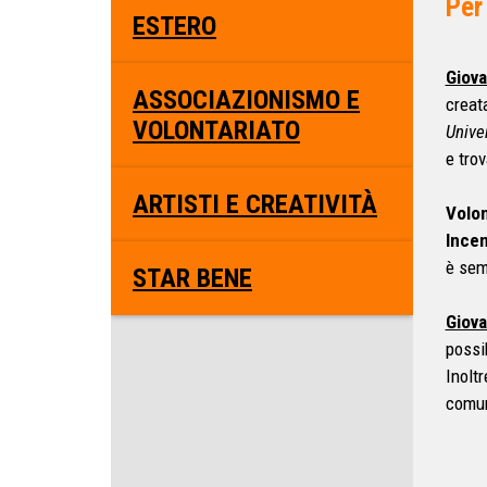
Per 
ESTERO
Giov
ASSOCIAZIONISMO E
creat
VOLONTARIATO
Unive
e trov
ARTISTI E CREATIVITÀ
Volon
Incen
è sem
STAR BENE
Giov
possi
Inolt
comu