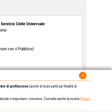
 Servizio Civile Universale
Roma
zioni con il Pubblico)
x
kie di profilazione
(anche di terze parti) per finalità di
Ultima revisione della pagina: 14/7/2023
tilizzati e impostare i consensi. Consulta anche la nostra
Privacy