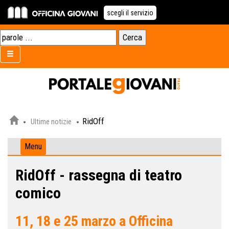
scegli il servizio
RidOff
Ultime notizie
Menu
RidOff - rassegna di teatro
comico
11, 18 e 25 marzo a Officina