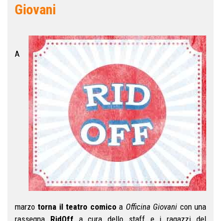
Giovani
A
marzo
torna il teatro comico
a
Officina Giovani
con una
rassegna
RidOff
a cura dello staff e i ragazzi del