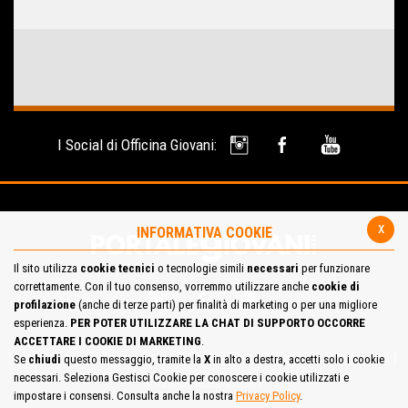
I Social di Officina Giovani:
x
INFORMATIVA COOKIE
Il sito utilizza
cookie tecnici
o tecnologie simili
necessari
per funzionare
correttamente. Con il tuo consenso, vorremmo utilizzare anche
cookie di
profilazione
(anche di terze parti) per finalità di marketing o per una migliore
esperienza.
PER POTER UTILIZZARE LA CHAT DI SUPPORTO OCCORRE
ACCETTARE I COOKIE DI MARKETING
.
Mappa del Sito
Privacy Policy
Cookie Policy
Contatta la redazione
Se
chiudi
questo messaggio, tramite la
X
in alto a destra, accetti solo i cookie
necessari. Seleziona Gestisci Cookie per conoscere i cookie utilizzati e
Cosa pensi del portale
impostare i consensi. Consulta anche la nostra
Privacy Policy
.