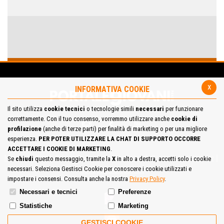
x
INFORMATIVA COOKIE
Il sito utilizza
cookie tecnici
o tecnologie simili
necessari
per funzionare
correttamente. Con il tuo consenso, vorremmo utilizzare anche
cookie di
profilazione
(anche di terze parti) per finalità di marketing o per una migliore
esperienza.
PER POTER UTILIZZARE LA CHAT DI SUPPORTO OCCORRE
ACCETTARE I COOKIE DI MARKETING
.
Mappa del Sito
Privacy Policy
Cookie Policy
Contatta la redazione
Se
chiudi
questo messaggio, tramite la
X
in alto a destra, accetti solo i cookie
necessari. Seleziona Gestisci Cookie per conoscere i cookie utilizzati e
Cosa pensi del portale
impostare i consensi. Consulta anche la nostra
Privacy Policy
.
Necessari e tecnici
Preferenze
Statistiche
Marketing
GESTISCI COOKIE