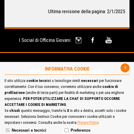
Ultima revisione della pagina: 2/1/2025
I Social di Officina Giovani:
x
INFORMATIVA COOKIE
Il sito utilizza
cookie tecnici
o tecnologie simili
necessari
per funzionare
correttamente. Con il tuo consenso, vorremmo utilizzare anche
cookie di
profilazione
(anche di terze parti) per finalità di marketing o per una migliore
esperienza.
PER POTER UTILIZZARE LA CHAT DI SUPPORTO OCCORRE
ACCETTARE I COOKIE DI MARKETING
.
Mappa del Sito
Privacy Policy
Cookie Policy
Contatta la redazione
Se
chiudi
questo messaggio, tramite la
X
in alto a destra, accetti solo i cookie
necessari. Seleziona Gestisci Cookie per conoscere i cookie utilizzati e
Cosa pensi del portale
impostare i consensi. Consulta anche la nostra
Privacy Policy
.
Necessari e tecnici
Preferenze