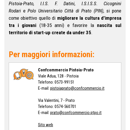
Pistoia-Prato, I.I.S. F. Datini, I.S.I.S.S. Cicognini
Rodari
e
Polo Universitario Città di Prato (PIN)
, si pone
come obiettivo quello di
migliorare la cultura d’impresa
tra i giovani
(18-35 anni) e favorire la
nascita sul
territorio di start-up create da under 3
5
.
Per maggiori informazioni:
Confcommercio Pistoia-Prato
Viale Adua, 128 - Pistoia
Telefono: 0573-99151
E-mail:
pistoiaprato@confcommercio.it
Via Valentini, 7 - Prato
Telefono: 0574-560701
E-mail:
prato@confcommercio.ptpo.it
Sito web