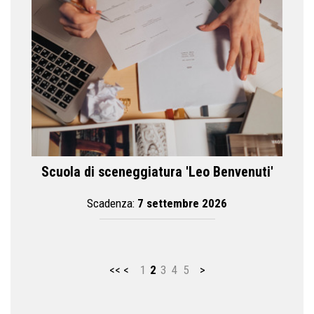
Scuola di sceneggiatura 'Leo Benvenuti'
Scadenza:
7 settembre 2026
<<
<
1
2
3
4
5
>