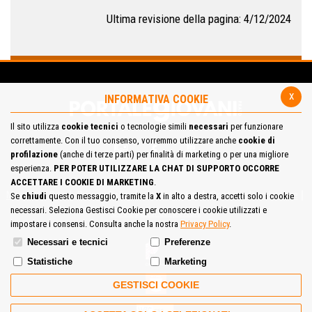
Ultima revisione della pagina: 4/12/2024
x
INFORMATIVA COOKIE
Il sito utilizza
cookie tecnici
o tecnologie simili
necessari
per funzionare
correttamente. Con il tuo consenso, vorremmo utilizzare anche
cookie di
profilazione
(anche di terze parti) per finalità di marketing o per una migliore
esperienza.
PER POTER UTILIZZARE LA CHAT DI SUPPORTO OCCORRE
ACCETTARE I COOKIE DI MARKETING
.
Mappa del Sito
Privacy Policy
Cookie Policy
Contatta la redazione
Se
chiudi
questo messaggio, tramite la
X
in alto a destra, accetti solo i cookie
necessari. Seleziona Gestisci Cookie per conoscere i cookie utilizzati e
Cosa pensi del portale
impostare i consensi. Consulta anche la nostra
Privacy Policy
.
Necessari e tecnici
Preferenze
Statistiche
Marketing
GESTISCI COOKIE