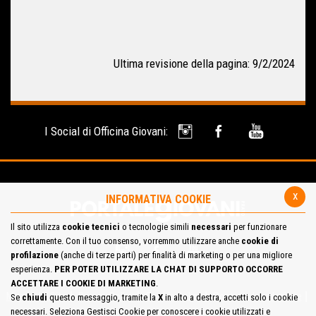
Ultima revisione della pagina: 9/2/2024
I Social di Officina Giovani:
x
INFORMATIVA COOKIE
Il sito utilizza
cookie tecnici
o tecnologie simili
necessari
per funzionare
correttamente. Con il tuo consenso, vorremmo utilizzare anche
cookie di
profilazione
(anche di terze parti) per finalità di marketing o per una migliore
esperienza.
PER POTER UTILIZZARE LA CHAT DI SUPPORTO OCCORRE
ACCETTARE I COOKIE DI MARKETING
.
Mappa del Sito
Privacy Policy
Cookie Policy
Contatta la redazione
Se
chiudi
questo messaggio, tramite la
X
in alto a destra, accetti solo i cookie
necessari. Seleziona Gestisci Cookie per conoscere i cookie utilizzati e
Cosa pensi del portale