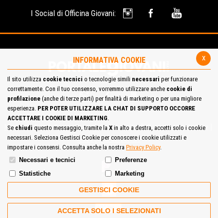
I Social di Officina Giovani:
x
INFORMATIVA COOKIE
Il sito utilizza
cookie tecnici
o tecnologie simili
necessari
per funzionare
correttamente. Con il tuo consenso, vorremmo utilizzare anche
cookie di
profilazione
(anche di terze parti) per finalità di marketing o per una migliore
esperienza.
PER POTER UTILIZZARE LA CHAT DI SUPPORTO OCCORRE
ACCETTARE I COOKIE DI MARKETING
.
Mappa del Sito
Privacy Policy
Cookie Policy
Contatta la redazione
Se
chiudi
questo messaggio, tramite la
X
in alto a destra, accetti solo i cookie
necessari. Seleziona Gestisci Cookie per conoscere i cookie utilizzati e
Cosa pensi del portale
impostare i consensi. Consulta anche la nostra
Privacy Policy
.
Necessari e tecnici
Preferenze
Statistiche
Marketing
GESTISCI COOKIE
ACCETTA SOLO I SELEZIONATI