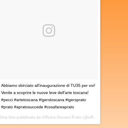
Abbiamo sbirciato all'inaugurazione di TU35 per voi!
Venite a scoprire le nuove leve dell'arte toscana!
#pecci #artetoscana #igerstoscana #igersprato
#prato #apratosuccede #cosafareaprato
Una foto pubblicata da Officina Giovani Prato (@officinagiovaniprato) in data: