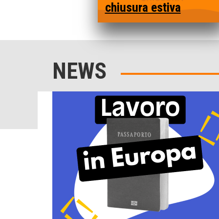
chiusura estiva
NEWS