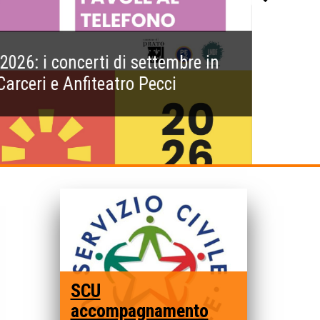
Agevolazioni eco
SCU
accompagnamento