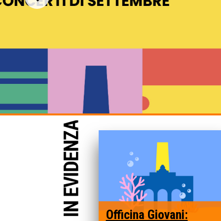
erti di settembre in
fiteatro Pecci
Officina Giovani: