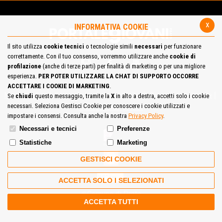
x
INFORMATIVA COOKIE
Il sito utilizza
cookie tecnici
o tecnologie simili
necessari
per funzionare
correttamente. Con il tuo consenso, vorremmo utilizzare anche
cookie di
profilazione
(anche di terze parti) per finalità di marketing o per una migliore
esperienza.
PER POTER UTILIZZARE LA CHAT DI SUPPORTO OCCORRE
ACCETTARE I COOKIE DI MARKETING
.
Mappa del Sito
Privacy Policy
Cookie Policy
Contatta la redazione
Se
chiudi
questo messaggio, tramite la
X
in alto a destra, accetti solo i cookie
necessari. Seleziona Gestisci Cookie per conoscere i cookie utilizzati e
Cosa pensi del portale
impostare i consensi. Consulta anche la nostra
Privacy Policy
.
Necessari e tecnici
Preferenze
Statistiche
Marketing
GESTISCI COOKIE
ACCETTA SOLO I SELEZIONATI
Comune di Prato
ACCETTA TUTTI