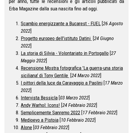
per anno, tutte le recensioni e gli articoli pubblicati da
Erba Magazine dalla sua nascita fino ad oggi.
Scambio energizzante a Bucarest - FUEL
[
26 Agosto
2022
]
Progetto europeo dell'istituto Datini
[
24 Giugno
2022
]
La storia di Silvia - Volontariato in Portogallo
[
27
Maggio 2022
]
Recensione Mostra fotografica 'La guerra-una storia
siciliana' di Tony Gentile
[
24 Marzo 2022
]
I pittori della luce da Caravaggio a Paolini
[
17 Marzo
2022
]
Intervista Bessicla
[
03 Marzo 2022
]
Andy Warhol: Icons!
[
24 Febbraio 2022
]
Semplicemente Sanremo 2022
[
17 Febbraio 2022
]
Medioevo a Pistoia
[
10 Febbraio 2022
]
Alone
[
03 Febbraio 2022
]