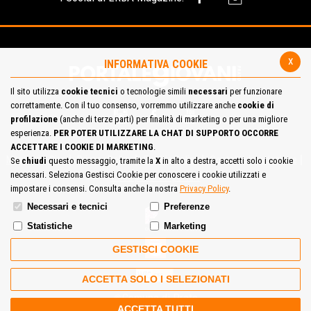
x
INFORMATIVA COOKIE
Il sito utilizza
cookie tecnici
o tecnologie simili
necessari
per funzionare
correttamente. Con il tuo consenso, vorremmo utilizzare anche
cookie di
profilazione
(anche di terze parti) per finalità di marketing o per una migliore
esperienza.
PER POTER UTILIZZARE LA CHAT DI SUPPORTO OCCORRE
ACCETTARE I COOKIE DI MARKETING
.
Mappa del Sito
Privacy Policy
Cookie Policy
Contatta la redazione
Se
chiudi
questo messaggio, tramite la
X
in alto a destra, accetti solo i cookie
necessari. Seleziona Gestisci Cookie per conoscere i cookie utilizzati e
Cosa pensi del portale
impostare i consensi. Consulta anche la nostra
Privacy Policy
.
Necessari e tecnici
Preferenze
Statistiche
Marketing
GESTISCI COOKIE
ACCETTA SOLO I SELEZIONATI
Comune di Prato
ACCETTA TUTTI